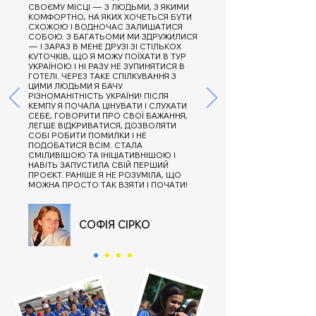
СВОЄМУ МІСЦІ — З ЛЮДЬМИ, З ЯКИМИ
КОМФОРТНО, НА ЯКИХ ХОЧЕТЬСЯ БУТИ
СХОЖОЮ І ВОДНОЧАС ЗАЛИШАТИСЯ
СОБОЮ. З БАГАТЬОМИ МИ ЗДРУЖИЛИСЯ
— І ЗАРАЗ В МЕНЕ ДРУЗІ ЗІ СТІЛЬКОХ
КУТОЧКІВ, ЩО Я МОЖУ ПОЇХАТИ В ТУР
УКРАЇНОЮ І НІ РАЗУ НЕ ЗУПИНЯТИСЯ В
ГОТЕЛІ. ЧЕРЕЗ ТАКЕ СПІЛКУВАННЯ З
ЦИМИ ЛЮДЬМИ Я БАЧУ
РІЗНОМАНІТНІСТЬ УКРАЇНИ! ПІСЛЯ
КЕМПУ Я ПОЧАЛА ЦІНУВАТИ І СЛУХАТИ
СЕБЕ, ГОВОРИТИ ПРО СВОЇ БАЖАННЯ,
ЛЕГШЕ ВІДКРИВАТИСЯ, ДОЗВОЛЯТИ
СОБІ РОБИТИ ПОМИЛКИ І НЕ
ПОДОБАТИСЯ ВСІМ. СТАЛА
СМІЛИВІШОЮ ТА ІНІЦІАТИВНІШОЮ І
НАВІТЬ ЗАПУСТИЛА СВІЙ ПЕРШИЙ
ПРОЄКТ. РАНІШЕ Я НЕ РОЗУМІЛА, ЩО
МОЖНА ПРОСТО ТАК ВЗЯТИ І ПОЧАТИ!
СОФІЯ СІРКО