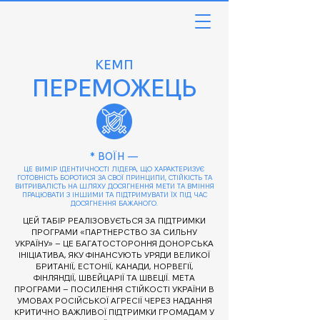
КЕМП
ПЕРЕМОЖЕЦЬ
* ВОЇН —
ЦЕ ВИМІР ІДЕНТИЧНОСТІ ЛІДЕРА, ЩО ХАРАКТЕРИЗУЄ
ГОТОВНІСТЬ БОРОТИСЯ ЗА СВОЇ ПРИНЦИПИ, СТІЙКІСТЬ ТА
ВИТРИВАЛІСТЬ НА ШЛЯХУ ДОСЯГНЕННЯ МЕТИ ТА ВМІННЯ
ПРАЦЮВАТИ З ІНШИМИ ТА ПІДТРИМУВАТИ ЇХ ПІД ЧАС
ДОСЯГНЕННЯ БАЖАНОГО.
ЦЕЙ ТАБІР РЕАЛІЗОВУЄТЬСЯ ЗА ПІДТРИМКИ
ПРОГРАМИ
«ПАРТНЕРСТВО ЗА СИЛЬНУ
УКРАЇНУ» – ЦЕ БАГАТОСТОРОННЯ ДОНОРСЬКА
ІНІЦІАТИВА, ЯКУ ФІНАНСУЮТЬ УРЯДИ ВЕЛИКОЇ
БРИТАНІЇ, ЕСТОНІЇ, КАНАДИ, НОРВЕГІЇ,
ФІНЛЯНДІЇ, ШВЕЙЦАРІЇ ТА ШВЕЦІЇ. МЕТА
ПРОГРАМИ – ПОСИЛЕННЯ СТІЙКОСТІ УКРАЇНИ В
УМОВАХ РОСІЙСЬКОЇ АГРЕСІЇ ЧЕРЕЗ НАДАННЯ
КРИТИЧНО ВАЖЛИВОЇ ПІДТРИМКИ ГРОМАДАМ У