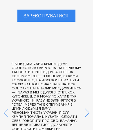
ЗАРЕЄСТРУВАТИСЯ
Я ВІДВІДАЛА УЖЕ 3 КЕМПИ І ДУЖЕ
ОСОБИСТІСНО ВИРОСЛА. НА ПЕРШОМУ
ТАБОРІ Я ВПЕРШЕ ВІДЧУЛА СЕБЕ НА
СВОЄМУ МІСЦІ — З ЛЮДЬМИ, З ЯКИМИ
КОМФОРТНО, НА ЯКИХ ХОЧЕТЬСЯ БУТИ
СХОЖОЮ І ВОДНОЧАС ЗАЛИШАТИСЯ
СОБОЮ. З БАГАТЬОМИ МИ ЗДРУЖИЛИСЯ
— І ЗАРАЗ В МЕНЕ ДРУЗІ ЗІ СТІЛЬКОХ
КУТОЧКІВ, ЩО Я МОЖУ ПОЇХАТИ В ТУР
УКРАЇНОЮ І НІ РАЗУ НЕ ЗУПИНЯТИСЯ В
ГОТЕЛІ. ЧЕРЕЗ ТАКЕ СПІЛКУВАННЯ З
ЦИМИ ЛЮДЬМИ Я БАЧУ
РІЗНОМАНІТНІСТЬ УКРАЇНИ! ПІСЛЯ
КЕМПУ Я ПОЧАЛА ЦІНУВАТИ І СЛУХАТИ
СЕБЕ, ГОВОРИТИ ПРО СВОЇ БАЖАННЯ,
ЛЕГШЕ ВІДКРИВАТИСЯ, ДОЗВОЛЯТИ
СОБІ РОБИТИ ПОМИЛКИ І НЕ