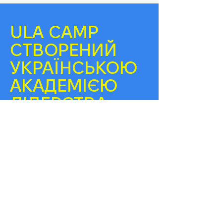
ULA CAMP
СТВОРЕНИЙ
УКРАЇНСЬКОЮ
АКАДЕМІЄЮ
ЛІДЕРСТВА —
ПРОВІДНОЮ ОСВІТНЬОЮ ІНСТИТУЦІЄЮ
ДЛЯ МОЛОДІ. ПЕРШИЙ КЕМП ВІДБУВСЯ У
2021 РОЦІ, ЩОБ ДАТИ ПІДЛІТКАМ
МОЖЛИВІСТЬ РОЗВИВАТИСЯ,
ЗНАЙОМИТИСЯ З ОДНОДУМЦЯМИ ТА
ПРОЖИВАТИ ДНІ У РИТМІ АКАДЕМІЇ.
ТАБОРИ ПРОВОДЯТЬ ДОСВІДЧЕНІ
МЕНТОРИ ТА МЕНЕДЖЕРИ, ЯКІ ПРАЦЮЮТЬ З
МОЛОДДЮ ТА ПОСТІЙНО
ВДОСКОНАЛЮЮТЬ СВОЇ НАВИЧКИ.